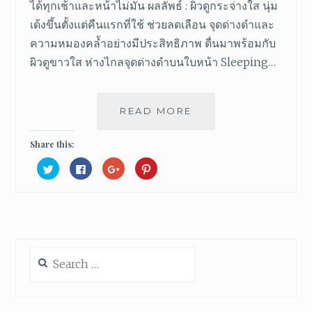
ได้ทุกเช้าและหน้าไม่มัน ผลลัพธ์ : ผิวดูกระจ่างใส นุ่ม
เด้งขึ้นตั้งแต่คืนแรกที่ใช้ ช่วยลดเลือน จุดด่างดำและ
ความหมองคล้ำอย่างมีประสิทธิภาพ ตื่นมาพร้อมกับ
ผิวดูขาวใส ห่างไกลจุดด่างดำบนใบหน้า Sleeping…
READ MORE
S
L
E
Share this:
E
C
C
C
C
P
l
l
l
l
i
i
i
i
I
c
c
c
c
k
k
k
k
N
t
t
t
t
o
o
o
o
G
s
s
s
s
h
h
h
h
M
a
a
a
a
A
r
r
r
r
Search
e
e
e
e
S
o
o
o
o
for:
n
n
n
n
K
T
F
G
P
w
a
o
i
(
i
c
o
n
t
e
g
t
O