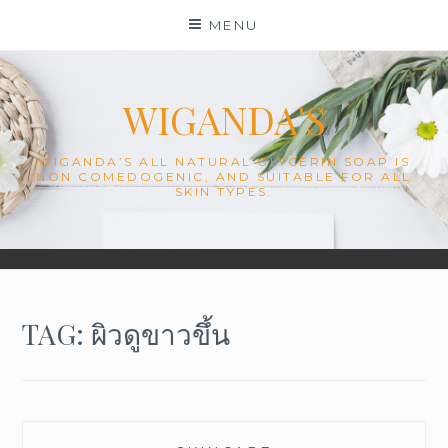
Skip
MENU
to
content
WIGANDA'S
WIGANDA’S ALL NATURAL GLYCERIN SOAP IS
NON COMEDOGENIC, AND SUITABLE FOR ALL
SKIN TYPES.
TAG: ผิวดูขาวขึ้น