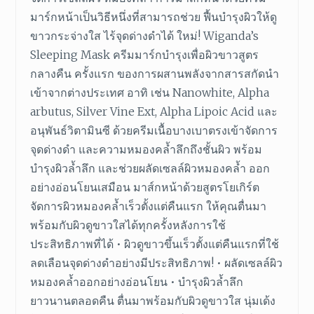
มาร์กหน้าเป็นวิธีหนึ่งที่สามารถช่วย ฟื้นบำรุงผิวให้ดู
ขาวกระจ่างใส ไร้จุดด่างดำได้ ใหม่! Wiganda’s
Sleeping Mask ครีมมาร์กบำรุงเพื่อผิวขาวสูตร
กลางคืน ครั้งแรก ของการผสานพลังจากสารสกัดนำ
เข้าจากต่างประเทศ อาทิ เช่น Nanowhite, Alpha
arbutus, Silver Vine Ext, Alpha Lipoic Acid และ
อนุพันธ์วิตามินซี ด้วยครีมเนื้อบางเบาตรงเข้าจัดการ
จุดด่างดำ และความหมองคล้ำลึกถึงชั้นผิว พร้อม
บำรุงผิวล้ำลึก และช่วยผลัดเซลล์ผิวหมองคล้ำ ออก
อย่างอ่อนโยนเสมือน มาส์กหน้าด้วยสูตรโยเกิร์ต
จัดการผิวหมองคล้ำเร็วตั้งแต่คืนแรก ให้คุณตื่นมา
พร้อมกับผิวดูขาวใสได้ทุกครั้งหลังการใช้
ประสิทธิภาพที่ได้ • ผิวดูขาวขึ้นเร็วตั้งแต่คืนแรกที่ใช้
ลดเลือนจุดด่างดำอย่างมีประสิทธิภาพ! • ผลัดเซลล์ผิว
หมองคล้ำออกอย่างอ่อนโยน • บำรุงผิวล้ำลึก
ยาวนานตลอดคืน ตื่นมาพร้อมกับผิวดูขาวใส นุ่มเด้ง