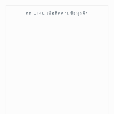
t
b
l
e
e
o
e
r
I
r
o
+
e
L
(
k
(
s
กด LIKE เพื่อติดตามข้อมูลดีๆ
O
(
O
t
F
p
O
p
(
e
p
e
O
R
n
e
n
p
s
n
s
e
E
i
s
i
n
n
i
n
s
E
n
n
n
i
e
n
e
n
)
w
e
w
n
w
w
w
e
i
w
i
w
n
i
n
w
d
n
d
i
o
d
o
n
w
o
w
d
)
w
)
o
)
w
)